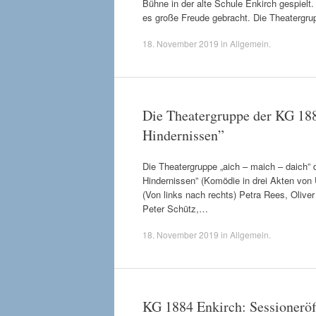
Bühne in der alte Schule Enkirch gespielt.
es große Freude gebracht. Die Theatergru
18. November 2019
in
Allgemein
.
Die Theatergruppe der KG 1884
Hindernissen”
Die Theatergruppe „aich – maich – daich” 
Hindernissen” (Komödie in drei Akten von U
(Von links nach rechts) Petra Rees, Olive
Peter Schütz,…
18. November 2019
in
Allgemein
.
KG 1884 Enkirch: Sessionerö