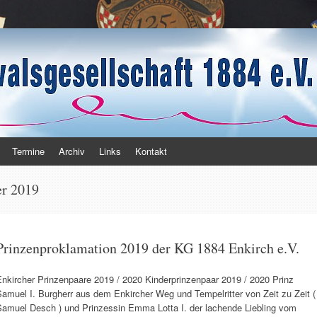
haft 1884 e.V.
Termine
Archiv
Links
Kontakt
r 2019
Prinzenproklamation 2019 der KG 1884 Enkirch e.V.
Enkircher Prinzenpaare 2019 / 2020 Kinderprinzenpaar 2019 / 2020 Prinz
amuel I. Burgherr aus dem Enkircher Weg und Tempelritter von Zeit zu Zeit (
Samuel Desch ) und Prinzessin Emma Lotta I. der lachende Liebling vom