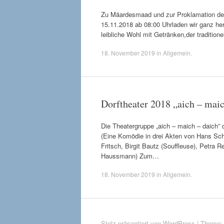
Zu Mäardesmaad und zur Proklamatio
15.11.2018 ab 08:00 Uhrladen wir ganz her
leibliche Wohl mit Getränken,der traditio
18. November 2019
in
Allgemein
.
Dorftheater 2018 „aich – maic
Die Theatergruppe „aich – maich – daich” d
(Eine Komödie in drei Akten von Hans Schim
Fritsch, Birgit Bautz (Souffleuse), Petra R
Haussmann) Zum…
18. November 2019
in
Allgemein
.
Stolz präsentiert von WordPress
|
Theme: