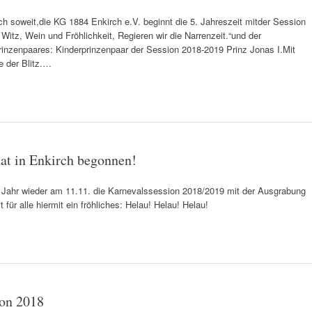
h soweit,die KG 1884 Enkirch e.V. beginnt die 5. Jahreszeit mitder Session
Witz, Wein und Fröhlichkeit, Regieren wir die Narrenzeit.“und der
rinzenpaares: Kinderprinzenpaar der Session 2018-2019 Prinz Jonas I.Mit
e der Blitz.…
at in Enkirch begonnen!
 Jahr wieder am 11.11. die Karnevalssession 2018/2019 mit der Ausgrabung
ür alle hiermit ein fröhliches: Helau! Helau! Helau!
on 2018