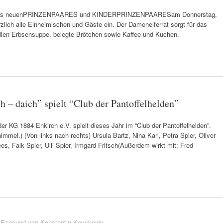
n des neuenPRINZENPAARES und KINDERPRINZENPAARESam Donnerstag,
zlich alle Einheimischen und Gäste ein. Der Damenelferrat sorgt für das
nellen Erbsensuppe, belegte Brötchen sowie Kaffee und Kuchen.
h – daich” spielt “Club der Pantoffelhelden”
er KG 1884 Enkirch e.V. spielt dieses Jahr im “Club der Pantoffelhelden”.
mel.) (Von links nach rechts) Ursula Bartz, Nina Karl, Petra Spier, Oliver
ees, Falk Spier, Ulli Spier, Irmgard Fritsch(Außerdem wirkt mit: Fred
 Expound von
Konstantin Kovshenin