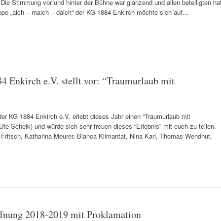
 Die Stimmung vor und hinter der Bühne war glänzend und allen beteiligten ha
ppe „aich – maich – daich“ der KG 1884 Enkirch möchte sich auf…
 Enkirch e.V. stellt vor: “Traumurlaub mit
der KG 1884 Enkirch e.V. erlebt dieses Jahr einen “Traumurlaub mit
te Scheik) und würde sich sehr freuen dieses “Erlebnis” mit euch zu teilen.
r Fritsch, Katharina Meurer, Bianca Klimantat, Nina Karl, Thomas Wendhut,
ffnung 2018-2019 mit Proklamation