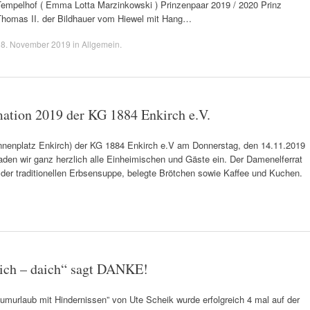
Tempelhof ( Emma Lotta Marzinkowski ) Prinzenpaar 2019 / 2020 Prinz
Thomas II. der Bildhauer vom Hiewel mit Hang…
18. November 2019
in
Allgemein
.
ation 2019 der KG 1884 Enkirch e.V.
unnenplatz Enkirch) der KG 1884 Enkirch e.V am Donnerstag, den 14.11.2019
aden wir ganz herzlich alle Einheimischen und Gäste ein. Der Damenelferrat
n,der traditionellen Erbsensuppe, belegte Brötchen sowie Kaffee und Kuchen.
aich – daich“ sagt DANKE!
umurlaub mit Hindernissen” von Ute Scheik wurde erfolgreich 4 mal auf der