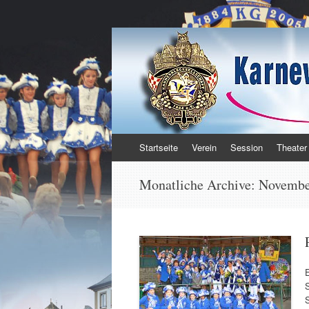
Karnevalsgesellsc
Enkirch / Mosel
Zum Inhalt springen
Startseite
Verein
Session
Theater
Monatliche Archive:
Novembe
S