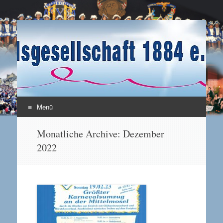
Karnevalsgesellschaft
Enkirch / Mosel
1884 e.V.
Menü
Zum Inhalt springen
Monatliche Archive:
Dezember
2022