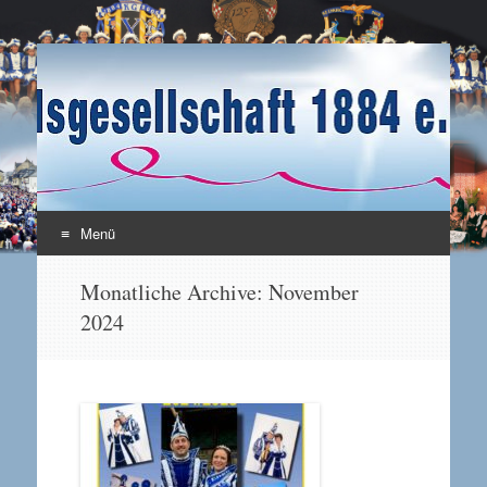
Karnevalsgesellschaft
Enkirch / Mosel
1884 e.V.
Menü
Zum Inhalt springen
Monatliche Archive:
November
2024