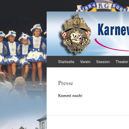
Karnevalsgesellsc
Enkirch / Mosel
Zum Inhalt springen
Startseite
Verein
Session
Theater
Presse
Kommt noch!