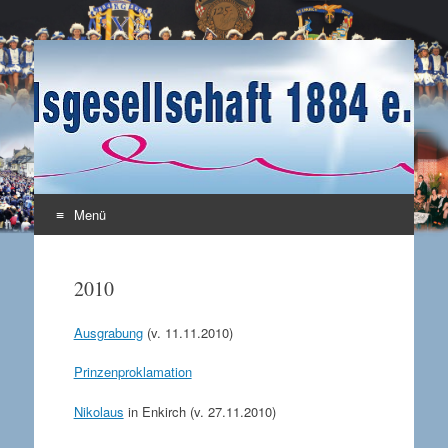
Karnevalsgesellschaft
Enkirch / Mosel
1884 e.V.
Menü
Zum Inhalt springen
2010
Ausgrabung
(v. 11.11.2010)
Prinzenproklamation
Nikolaus
in Enkirch (v. 27.11.2010)