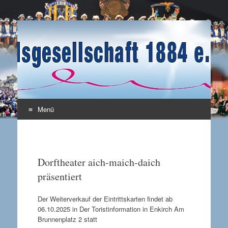
Karnevalsgesellschaft
Enkirch / Mosel
1884 e.V.
Menü
Zum Inhalt springen
Dorftheater aich-maich-daich
präsentiert
Der Weiterverkauf der Eintrittskarten findet ab
06.10.2025 in Der Toristinformation in Enkirch Am
Brunnenplatz 2 statt