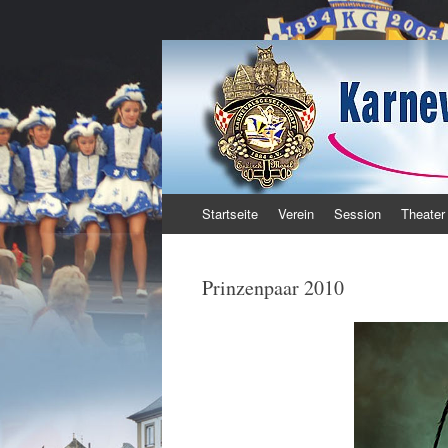
Karnevalsgesellsc
Enkirch / Mosel
Zum Inhalt springen
Startseite
Verein
Session
Theater
Prinzenpaar 2010