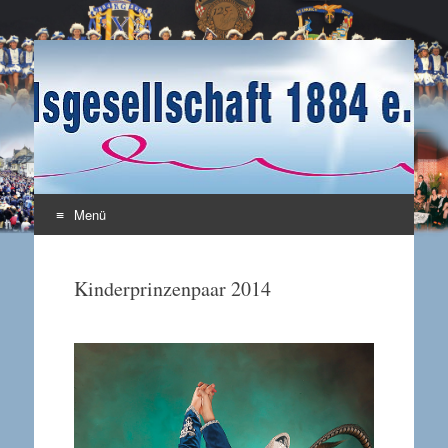
Karnevalsgesellschaft
Enkirch / Mosel
1884 e.V.
Menü
Zum Inhalt springen
Kinderprinzenpaar 2014